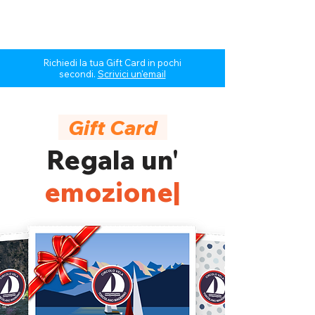
Richiedi la tua Gift Card in pochi
secondi.
Scrivici un'email
Gift Card
Regala un'
emozione
|