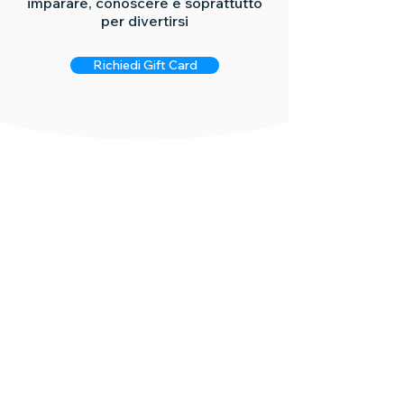
imparare, conoscere e soprattutto
per divertirsi
Richiedi Gift Card
Domande?
Ecco le risposte.
Quanto dura la Gift Card?
La Gift Card è rimborsabile?
La Gift Card è cedibile?